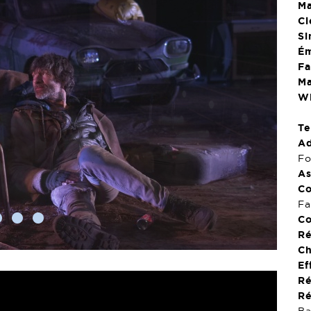
Ma
Cl
Si
Ém
Fa
Ma
Wi
T
Ad
Fo
As
Co
Fa
Co
3
4
5
Ré
Ch
Ef
Ré
Ré