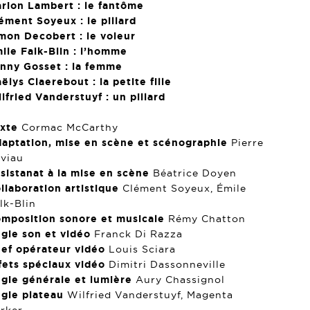
rion Lambert : le fantôme
ément Soyeux : le pillard
mon Decobert : le voleur
ile Falk-Blin : l’homme
nny Gosset : la femme
ëlys Claerebout : la petite fille
lfried Vanderstuyf : un pillard
exte
Cormac McCarthy
aptation, mise en scène et scénographie
Pierre
viau
sistanat à la mise en scène
Béatrice Doyen
llaboration artistique
Clément Soyeux, Émile
lk-Blin
mposition sonore et musicale
Rémy Chatton
gie son et vidéo
Franck Di Razza
ef opérateur
vidéo
Louis Sciara
fets spéciaux vidéo
Dimitri Dassonneville
gie générale et lumière
Aury Chassignol
gie plateau
Wilfried Vanderstuyf, Magenta