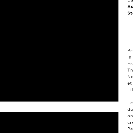
Ba
Ad
St
Pr
la
Fr
Th
No
et
Li
Le
du
on
cr
Pe